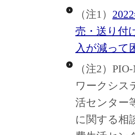
（注1）
20
売・送り付
入が減って
（注2）PI
ワークシス
活センター
に関する相