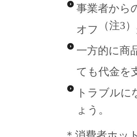
事業者から
（注3）
オフ
一方的に商
ても代金を
トラブルに
ょう。
＊消費者ホット