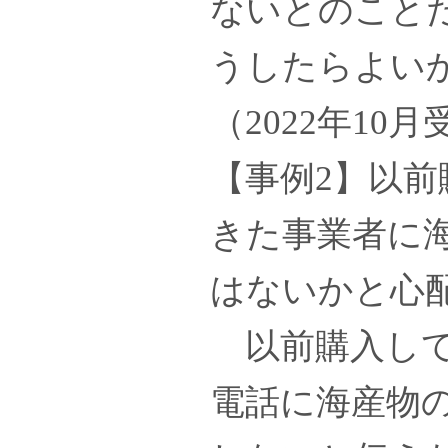
ないとのこと
うしたらよい
（2022年10
【事例2】以
きた事業者に
はないかと心
以前購入して
電話に海産物