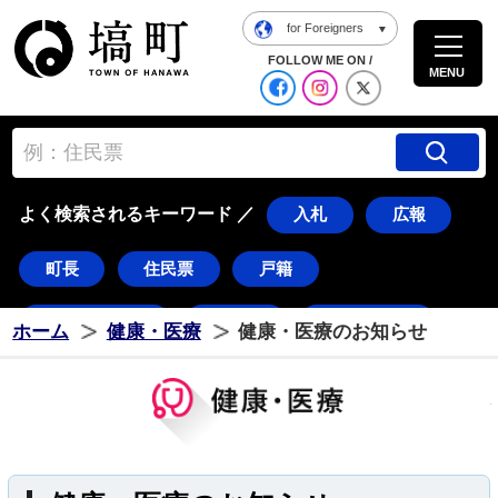
for Foreigners
塙町ホームページ
FOLLOW ME ON /
MENU
公式Facebook
塙町 Instagra
塙町 X
よく検索されるキーワード ／
入札
広報
町長
住民票
戸籍
道の駅はなわ
ダリア
湯遊ランド
ホーム
健康・医療
健康・医療のお知らせ
はなわ
塙
ダリちゃん
水郡線
久慈川
花火
東湖
常世
八幡太郎
つのだ☆ひろ
棚倉町