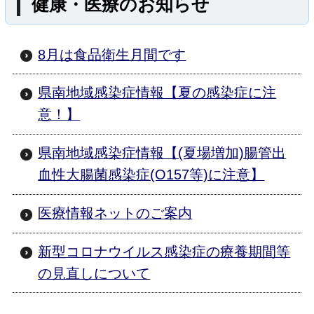
健康・医療のお知らせ
矢祭町
つつじ
奥久慈
米山
8月は食品衛生月間です
八溝山
ゆじまた
湯岐
小野田
県南地域感染症情報【夏の感染症に注
協和
貝化石
羽黒
愛宕
意！】
寺西
ふじたとうこ
道の駅
県南地域感染症情報【(夏場増加)腸管出
こんにゃく
東白川
福島県
血性大腸菌感染症(O157等)に注意】
118号
349号
289号
鮫川村
医療情報ネットのご案内
hanawa
dahlia
しらかわ
新型コロナウイルス感染症の療養期間等
竹パウダー
流灯
杉
八溝
の見直しについて