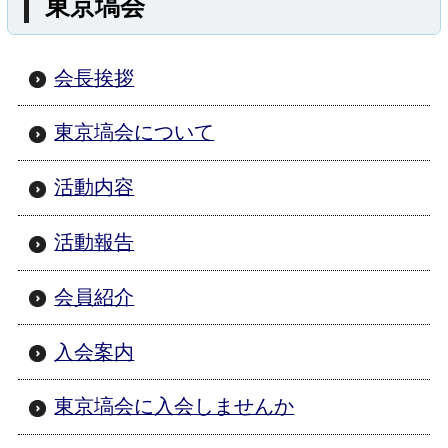
東京塙会
矢祭町
つつじ
奥久慈
米山
会長挨拶
八溝山
ゆじまた
湯岐
小野田
東京塙会について
協和
貝化石
羽黒
愛宕
寺西
ふじたとうこ
道の駅
活動内容
こんにゃく
東白川
福島県
活動報告
118号
349号
289号
鮫川村
会員紹介
hanawa
dahlia
しらかわ
入会案内
竹パウダー
流灯
杉
八溝
東京塙会に入会しませんか