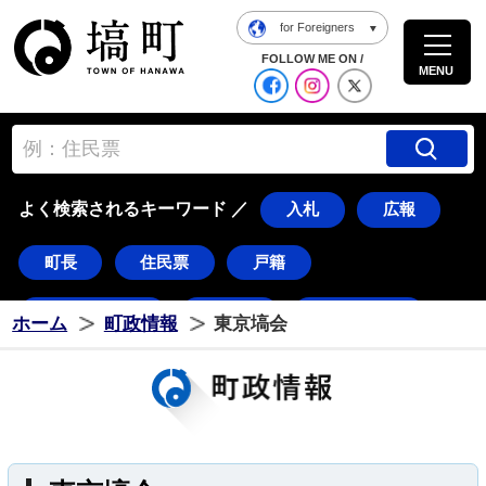
for Foreigners
塙町ホームページ
FOLLOW ME ON /
MENU
公式Facebook
塙町 Instagra
塙町 X
よく検索されるキーワード ／
入札
広報
町長
住民票
戸籍
道の駅はなわ
ダリア
湯遊ランド
ホーム
町政情報
東京塙会
はなわ
塙
ダリちゃん
水郡線
久慈川
花火
東湖
常世
八幡太郎
つのだ☆ひろ
棚倉町