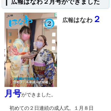
広報はなわ２月号ができました
矢祭町
つつじ
奥久慈
米山
２
はなわ
広報
八溝山
ゆじまた
湯岐
小野田
協和
貝化石
羽黒
愛宕
寺西
ふじたとうこ
道の駅
こんにゃく
東白川
福島県
118号
349号
289号
鮫川村
hanawa
dahlia
しらかわ
月号
竹パウダー
流灯
杉
八溝
ができました。
初めての２日連続の成人式。１月８日