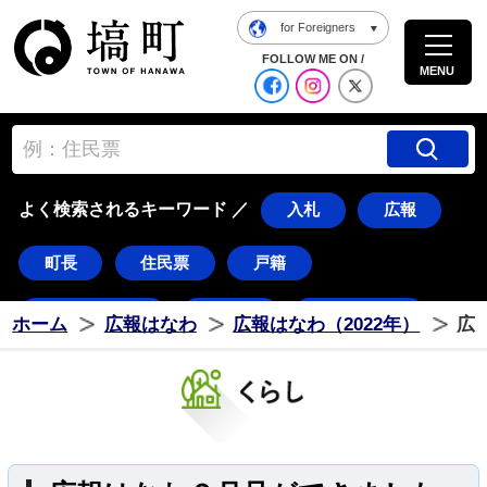
for Foreigners
塙町ホームページ
FOLLOW ME ON /
MENU
公式Facebook
塙町 Instagra
塙町 X
よく検索されるキーワード ／
入札
広報
町長
住民票
戸籍
道の駅はなわ
ダリア
湯遊ランド
ホーム
広報はなわ
広報はなわ（2022年）
広
はなわ
塙
ダリちゃん
水郡線
久慈川
花火
東湖
常世
八幡太郎
つのだ☆ひろ
棚倉町