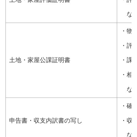
な
・物
・評
土地・家屋公課証明書
・課
・相
な
・確
・収
申告書・収支内訳書の写し
な