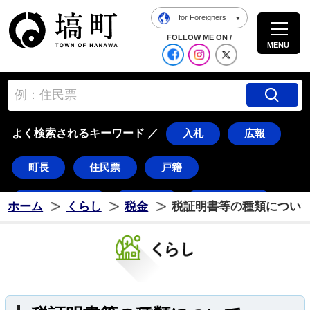
for Foreigners
塙町ホームページ
FOLLOW ME ON /
MENU
公式Facebook
塙町 Instagra
塙町 X
よく検索されるキーワード ／
入札
広報
町長
住民票
戸籍
道の駅はなわ
ダリア
湯遊ランド
ホーム
くらし
税金
税証明書等の種類につ
はなわ
塙
ダリちゃん
水郡線
久慈川
花火
東湖
常世
八幡太郎
つのだ☆ひろ
棚倉町