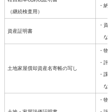
・納
（継続検査用）
・資
資産証明書
な
・物
・評
土地家屋償却資産名寄帳の写し
・課
な
・物
・評
土地・家屋評価証明書