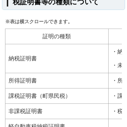
税証明書等の種類について
矢祭町
つつじ
奥久慈
米山
※表は横スクロールできます。
八溝山
ゆじまた
湯岐
小野田
証明の種類
協和
貝化石
羽黒
愛宕
・納
寺西
ふじたとうこ
道の駅
納税証明書
・未
こんにゃく
東白川
福島県
118号
349号
289号
鮫川村
所得証明書
・所
hanawa
dahlia
しらかわ
課税証明書（町県民税）
・課
竹パウダー
流灯
杉
八溝
非課税証明書
・税
軽自動車税納税証明書