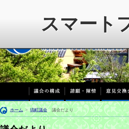
スマート
議会の構成
請願・陳情
ホーム
>
塙町議会
議会だより