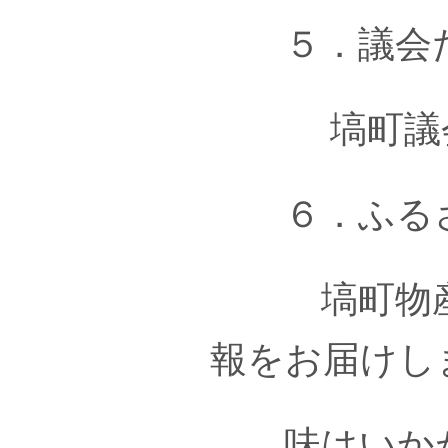
５．議会だ
塙町議会情
６．ふるさ
塙町物産協
報をお届けし
味はいかが