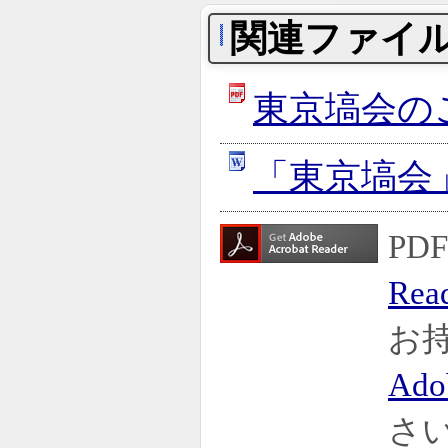
関連ファイ
東京塙会の
「東京塙会
P
Rea
お
Ado
さ