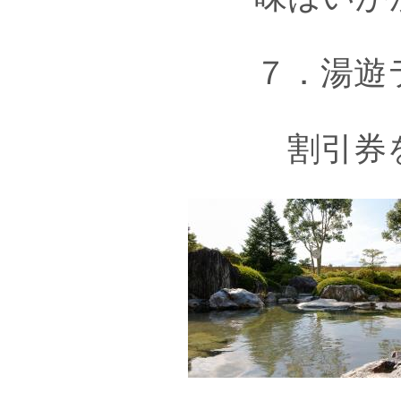
７．湯遊ラ
割引券を配