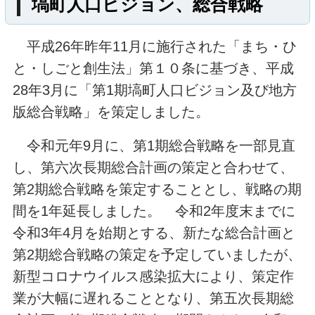
塙町人口ビジョン、総合戦略
矢祭町
つつじ
奥久慈
米山
平成26年昨年11月に施行された「まち・ひ
八溝山
ゆじまた
湯岐
小野田
と・しごと創生法」第１０条に基づき、平成
28年3月に「第1期塙町人口ビジョン及び地方
協和
貝化石
羽黒
愛宕
版総合戦略」を策定しました。
寺西
ふじたとうこ
道の駅
令和元年9月に、第1期総合戦略を一部見直
こんにゃく
東白川
福島県
し、第六次長期総合計画の策定と合わせて、
第2期総合戦略を策定することとし、戦略の期
118号
349号
289号
鮫川村
間を1年延長しました。 令和2年度末までに
hanawa
dahlia
しらかわ
令和3年4月を始期とする、新たな総合計画と
第2期総合戦略の策定を予定していましたが、
竹パウダー
流灯
杉
八溝
新型コロナウイルス感染拡大により、策定作
業が大幅に遅れることとなり、第五次長期総