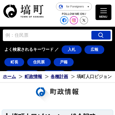
for Foreigners
塙町ホームページ
FOLLOW ME ON /
MENU
公式Facebook
塙町 Instagra
塙町 X
よく検索されるキーワード ／
入札
広報
町長
住民票
戸籍
道の駅はなわ
ダリア
湯遊ランド
ホーム
町政情報
各種計画
塙町人口ビジョン
はなわ
塙
ダリちゃん
水郡線
久慈川
花火
東湖
常世
八幡太郎
つのだ☆ひろ
棚倉町