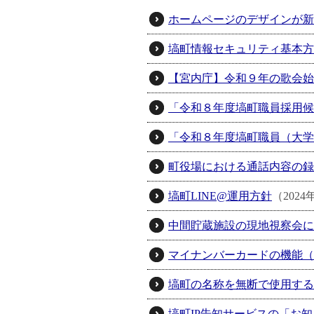
ホームページのデザインが新
塙町情報セキュリティ基本方
【宮内庁】令和９年の歌会始
「令和８年度塙町職員採用候
「令和８年度塙町職員（大学
町役場における通話内容の録
塙町LINE@運用方針
（202
中間貯蔵施設の現地視察会に
マイナンバーカードの機能（
塙町の名称を無断で使用する
塙町IP告知サービスの「お