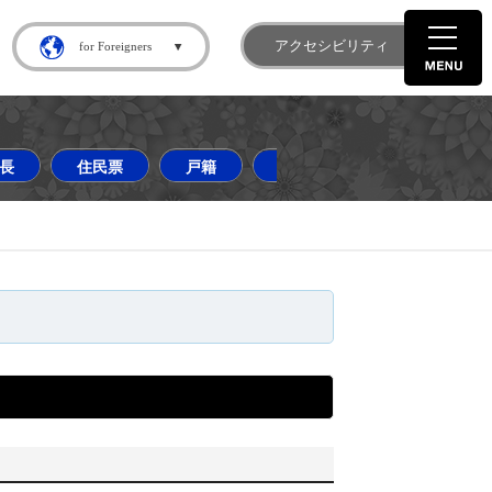
gram
町 X
アクセシビリティ
for Foreigners
長
住民票
戸籍
道の駅はなわ
ダリア