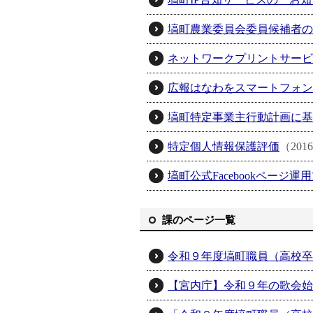
塙町農業委員会委員候補者の
ネットワークプリントサービ
広報はなわをスマートフォン
塙町特定事業主行動計画に基
特定個人情報保護評価
（201
塙町公式Facebookページ運
課のページ一覧
令和９年度塙町職員（高校卒
【宮内庁】令和９年の歌会始