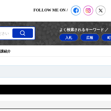
公式Facebook
塙町 Insta
塙
FOLLOW ME ON /
よく検索されるキーワード ／
入札
広報
町
各課紹介