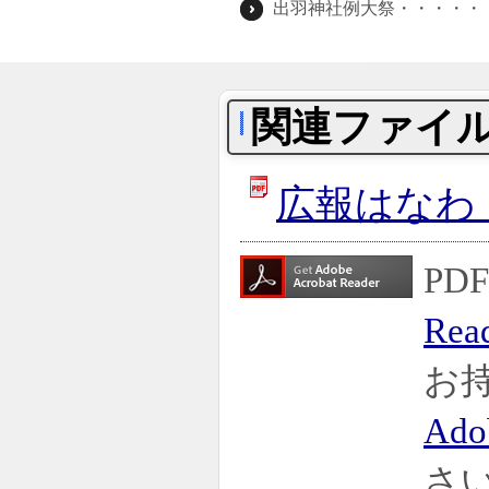
出羽神社例大祭・・・・・・
関連ファイ
広報はなわ（
P
Rea
お
Ado
さ