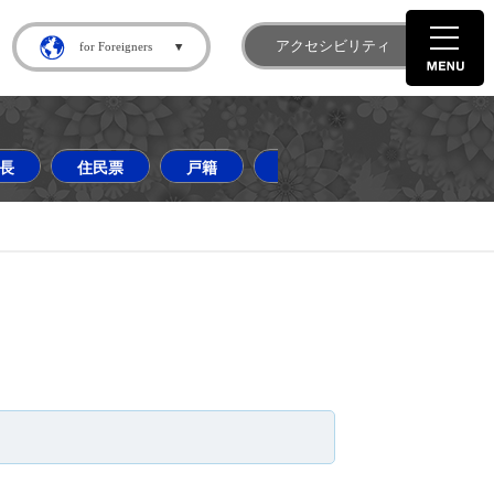
gram
町 X
アクセシビリティ
for Foreigners
長
住民票
戸籍
道の駅はなわ
ダリア