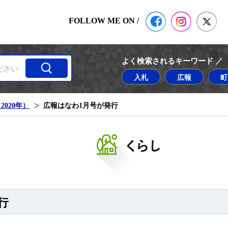
公式Facebook
塙町 Insta
塙
FOLLOW ME ON /
よく検索されるキーワード ／
入札
広報
町
020年）
広報はなわ1月号が発行
広報はなわ
行