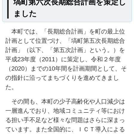
塙町第六次長期総合計画を策定し
矢祭町
つつじ
奥久慈
米山
ました
八溝山
ゆじまた
湯岐
小野田
本町では、「長期総合計画」を町の最上位
協和
貝化石
羽黒
愛宕
計画として位置づけ、「塙町第五次長期総合
計画」（以下、「第五次計画」という。）を
寺西
ふじたとうこ
道の駅
平成23年度（2011）に策定し、令和２年度
（2020）までの10年間を計画期間として、そ
こんにゃく
東白川
福島県
の指針に沿ってまちづくりを進めてきまし
118号
349号
289号
鮫川村
た。
hanawa
dahlia
しらかわ
その間も、本町の少子高齢化や人口減少は
一層進んでおり、地域コミュニティ等におけ
竹パウダー
流灯
杉
八溝
る担い手不足など様々な問題はさらに深まっ
ています。また全国的に、ＩＣＴ導入による