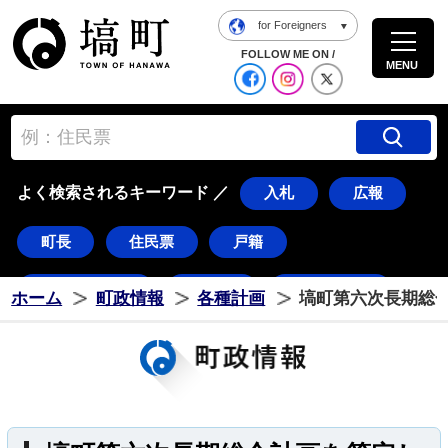
for Foreigners
塙町ホームページ
FOLLOW ME ON /
MENU
公式Facebook
塙町 Instagra
塙町 X
よく検索されるキーワード ／
入札
広報
町長
住民票
戸籍
道の駅はなわ
ダリア
湯遊ランド
ホーム
町政情報
各種計画
塙町第六次長期総
はなわ
塙
ダリちゃん
水郡線
久慈川
花火
東湖
常世
八幡太郎
つのだ☆ひろ
棚倉町