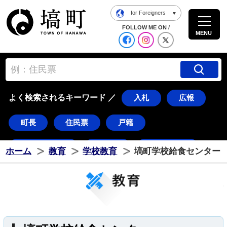
for Foreigners
塙町ホームページ
FOLLOW ME ON /
MENU
公式Facebook
塙町 Instagra
塙町 X
よく検索されるキーワード ／
入札
広報
町長
住民票
戸籍
道の駅はなわ
ダリア
湯遊ランド
ホーム
教育
学校教育
塙町学校給食センター
はなわ
塙
ダリちゃん
水郡線
久慈川
花火
東湖
常世
八幡太郎
つのだ☆ひろ
棚倉町