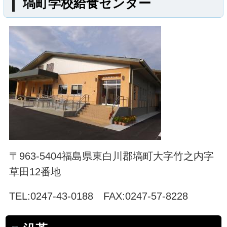
塙町学校給食センター
矢祭町
つつじ
奥久慈
米山
八溝山
ゆじまた
湯岐
小野田
協和
貝化石
羽黒
愛宕
寺西
ふじたとうこ
道の駅
こんにゃく
東白川
福島県
118号
349号
289号
鮫川村
〒963-5404福島県東白川郡塙町大字竹之内字
hanawa
dahlia
しらかわ
草田12番地
竹パウダー
流灯
杉
八溝
TEL:0247-43-0188 FAX:0247-57-8228