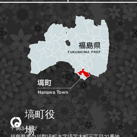
塙町
塙町役
場
〒963-5492
福島県東白川郡塙町大字塙字大町三丁目21番地