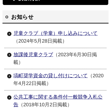
矢祭町
つつじ
奥久慈
米山
お知らせ
八溝山
ゆじまた
湯岐
小野田
児童クラブ（学童）申し込みについて
協和
貝化石
羽黒
愛宕
（2024年5月28日掲載）
寺西
ふじたとうこ
道の駅
放課後児童クラブ
（2023年6月30日掲
こんにゃく
東白川
福島県
載）
118号
349号
289号
鮫川村
塙町奨学資金の貸し付けについて
（2020
hanawa
dahlia
しらかわ
年4月22日掲載）
竹パウダー
流灯
杉
八溝
公共工事に関する条件付一般競争入札公
告
（2018年10月2日掲載）