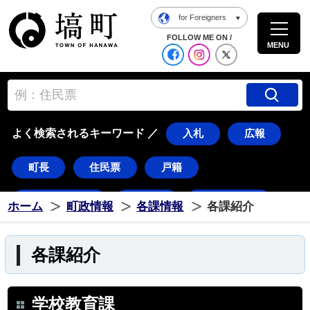
for Foreigners
塙町ホームページ
FOLLOW ME ON /
MENU
公式Facebook
塙町 Instagra
塙町 X
よく検索されるキーワード ／
入札
広報
町長
住民票
戸籍
道の駅はなわ
ダリア
湯遊ランド
ホーム
町政情報
各課情報
各課紹介
はなわ
塙
ダリちゃん
水郡線
各課紹介
久慈川
花火
東湖
常世
八幡太郎
つのだ☆ひろ
棚倉町
学校教育課