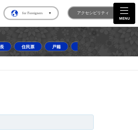
gram
町 X
アクセシビリティ
for Foreigners
長
住民票
戸籍
道の駅はなわ
ダリア