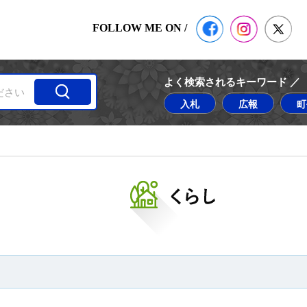
公式Facebook
塙町 Insta
塙
FOLLOW ME ON /
よく検索されるキーワード ／
入札
広報
町
くらし