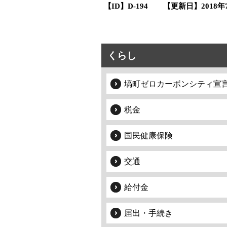
【ID】
D-194
【更新日】
2018
くらし
塙町ゼロカーボンシティ宣
税金
国民健康保険
交通
給付金
届出・手続き