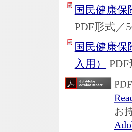
国民健康保
PDF形式／56
国民健康保
入用）
PDF
P
Rea
お
Ado