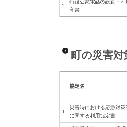
特設公衆電話の設置・利
2
覚書
町の災害対
協定名
災害時における応急対策
1
に関する利用協定書