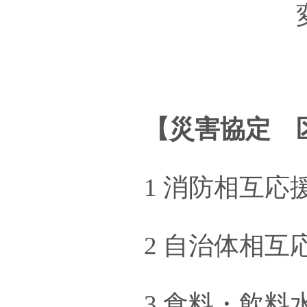
変わる
【災害協定 
1 消防相互応
2 自治体相互
3 食料・飲料