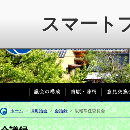
スマート
議会の構成
請願・陳情
ホーム
>
塙町議会
>
会議録
>
広報常任委員会