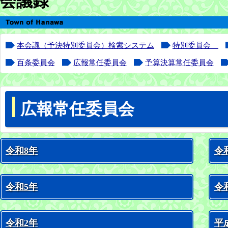
会議録
本会議（予決特別委員会）検索システム
特別委員会
百条委員会
広報常任委員会
予算決算常任委員会
広報常任委員会
令和8年
令
令和5年
令
令和2年
平