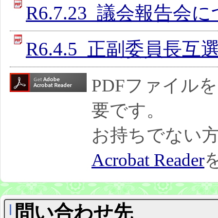
R6.7.23_議会報告会
R6.4.5_正副委員長
PDFファイル
要です。
お持ちでない
Acrobat Reader
問い合わせ先