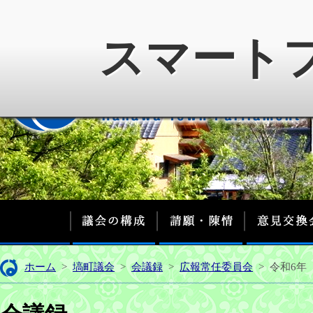
スマート
議会の構成
請願・陳情
ホーム
>
塙町議会
>
会議録
>
広報常任委員会
>
令和6年