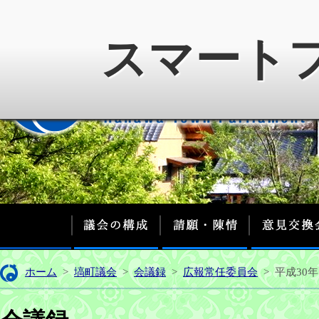
スマート
議会の構成
請願・陳情
ホーム
>
塙町議会
>
会議録
>
広報常任委員会
>
平成30年