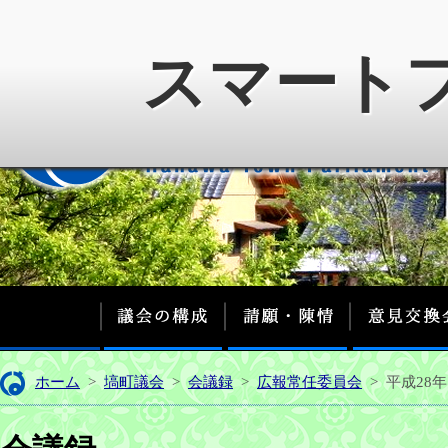
スマート
議会の構成
請願・陳情
ホーム
>
塙町議会
>
会議録
>
広報常任委員会
>
平成28年