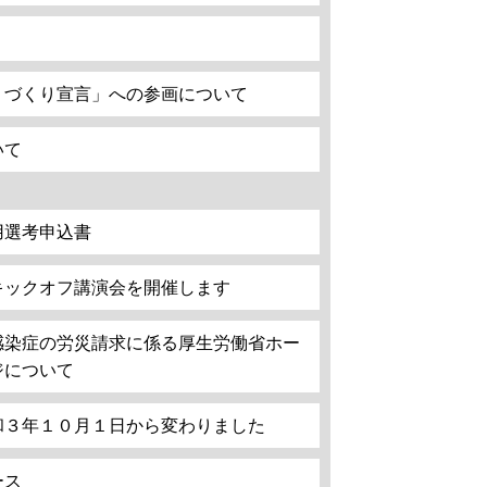
』づくり宣言」への参画について
いて
用選考申込書
キックオフ講演会を開催します
感染症の労災請求に係る厚生労働省ホー
ジについて
和３年１０月１日から変わりました
ース