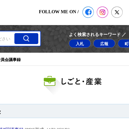
公式Facebook
塙町 Insta
塙
FOLLOW ME ON /
よく検索されるキーワード ／
入札
広報
町
委員会議事録
しごと・産
録