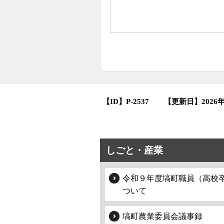
【ID】
P-2537
【更新日】
2026
しごと・産業
令和９年度塙町職員（高校
ついて
塙町農業委員会議事録