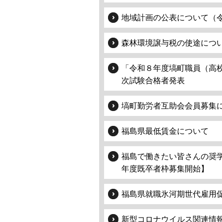
地域計画の公表について（
森林環境譲与税の使途につ
「令和８年度塙町職員（高
次試験合格者発表
塙町勤労者互助会会員募集
福島県最低賃金について
福島で働きたい皆さんの奨
年度既卒者枠募集開始】
福島県就職氷河期世代雇用
新型コロナウイルス関連情