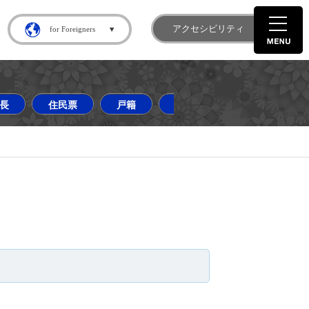
gram
町 X
アクセシビリティ
for Foreigners
長
住民票
戸籍
道の駅はなわ
ダリア
業