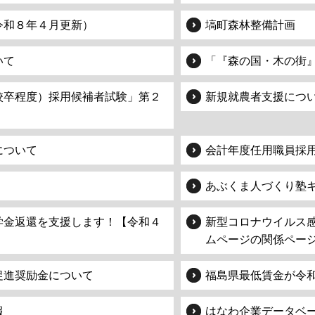
令和８年４月更新）
塙町森林整備計画
いて
「『森の国・木の街
校卒程度）採用候補者試験」第２
新規就農者支援につ
について
会計年度任用職員採
あぶくま人づくり塾
学金返還を支援します！【令和４
新型コロナウイルス
ムページの関係ペー
促進奨励金について
福島県最低賃金が令
報
はなわ企業データベ